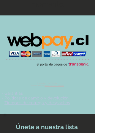
momento.
© 2017 by UVA TIENDA.
Desarrollado por
Imán Estudio Creativo
-
Garantías
-
Políticas de cambio y devolución
-
Tiempos de entrega y despachos
Únete a nuestra lista