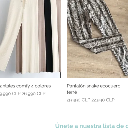
antales comfy 4 colores
Vista rápida
Pantalón snake ecocuero
Vista rápida
terré
recio
Precio de oferta
9.990 CLP
26.990 CLP
Precio
Precio de oferta
29.990 CLP
22.990 CLP
Únete a nuestra lista de 