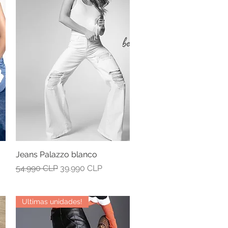
Jeans Palazzo blanco
Vista rápida
Precio
Precio de oferta
54.990 CLP
39.990 CLP
Ultimas unidades!