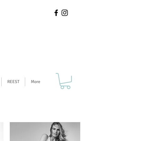
REEST
More