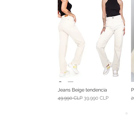
Jeans Beige tendencia
Vista rápida
P
Precio
Precio de oferta
P
49.990 CLP
39.990 CLP
2