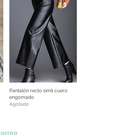
Pantalón recto simil cuero
Vista rápida
engomado
Agotado
correo