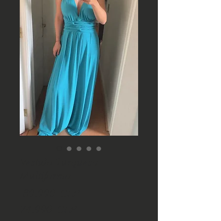
Vestido Turquesa
Multiforma
Precio
 89.990 CLP 
Precio
74.990 CLP