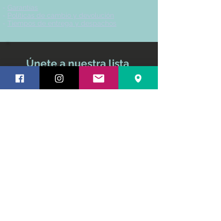
-
Garantías
-
Políticas de cambio y devolución
-
Tiempos de entrega y despachos
Únete a nuestra lista
de correo
No te pierdas ninguna
actualización
Nombre y apellido
Email