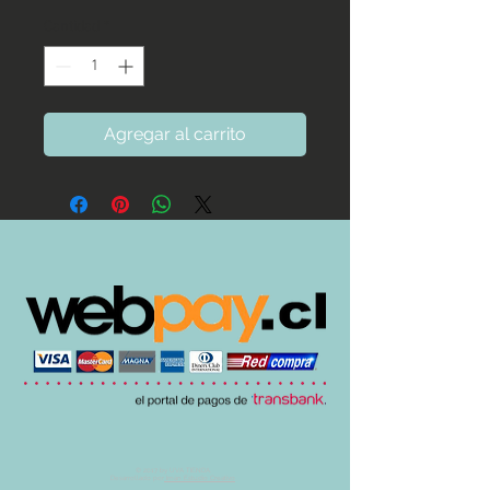
de
Cantidad
*
oferta
Agregar al carrito
© 2017 by UVA TIENDA.
Desarrollado por
Imán Estudio Creativo