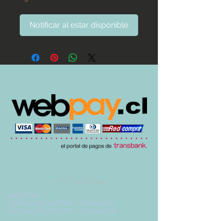
Notificar al estar disponible
© 2017 by UVA TIENDA.
Desarrollado por
Imán Estudio Creativo
-
Garantías
-
Políticas de cambio y devolución
-
Tiempos de entrega y despachos