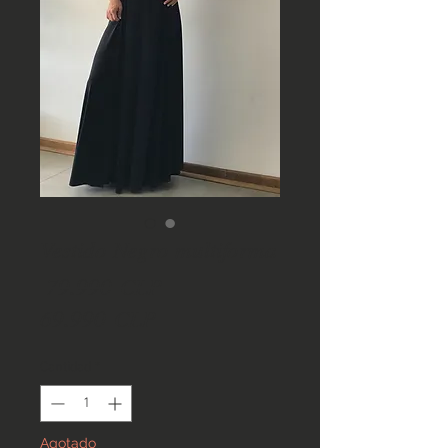
Vestido Negro multiforma
Precio
 79.990 CLP 
Precio
69.990 CLP
de
Cantidad
*
oferta
Agotado