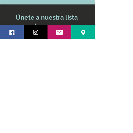
Únete a nuestra lista
de correo
No te pierdas ninguna
actualización
Nombre y apellido
Email
Suscríbete ahora