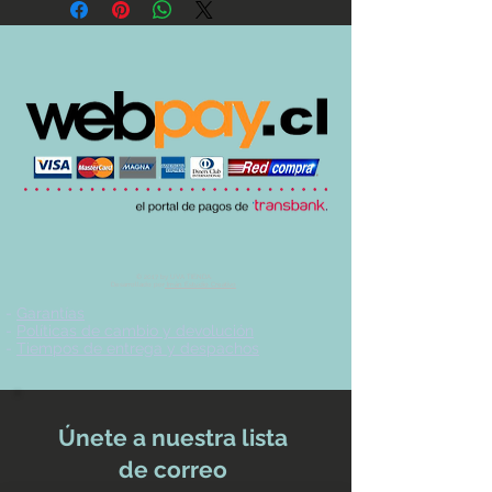
© 2017 by UVA TIENDA.
Desarrollado por
Imán Estudio Creativo
-
Garantías
-
Políticas de cambio y devolución
-
Tiempos de entrega y despachos
Únete a nuestra lista
de correo