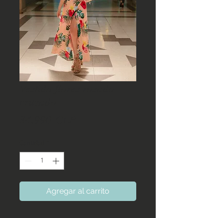
Vestido flores rosado
cruzado
Precio
34.990 CLP
Cantidad
*
Agregar al carrito