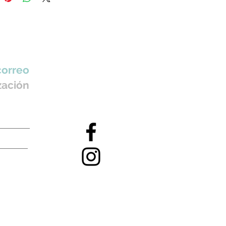
correo
zación