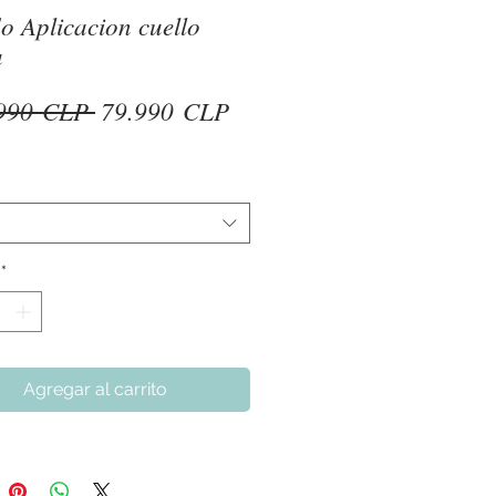
do Aplicacion cuello
a
Precio
Precio
990 CLP 
79.990 CLP
de
oferta
*
Agregar al carrito