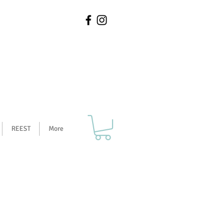
REEST
More