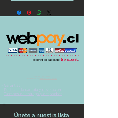
© 2017 by UVA TIENDA.
Desarrollado por
Imán Estudio Creativo
-
Garantías
-
Políticas de cambio y devolución
-
Tiempos de entrega y despachos
Únete a nuestra lista