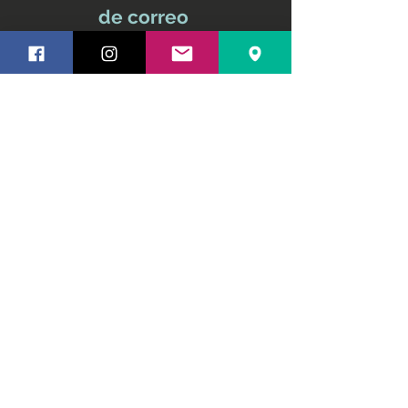
de correo
No te pierdas ninguna
actualización
Nombre y apellido
Email
Suscríbete ahora