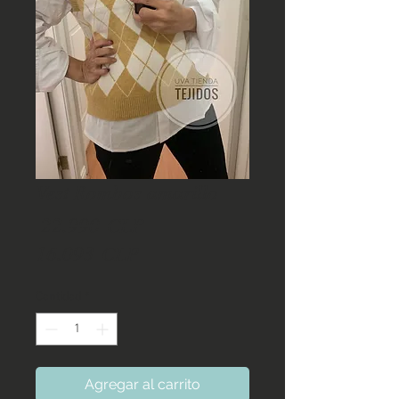
Vest Rombos amarillo
Precio
 22.990 CLP 
Precio
16.093 CLP
de
Cantidad
*
oferta
Agregar al carrito