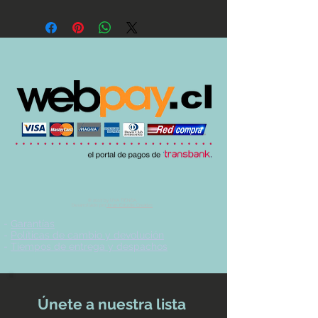
© 2017 by UVA TIENDA.
Desarrollado por
Imán Estudio Creativo
-
Garantías
-
Políticas de cambio y devolución
-
Tiempos de entrega y despachos
Únete a nuestra lista