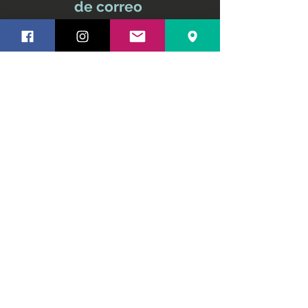
de correo
No te pierdas ninguna
actualización
Nombre y apellido
Email
Suscríbete ahora