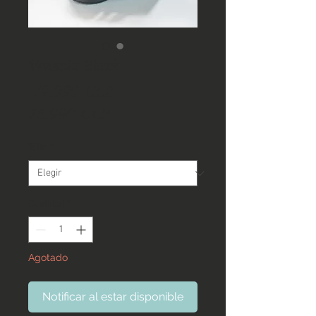
Venecia Black
Precio
 79.990 CLP 
Precio
76.990 CLP
de
Talla
*
oferta
Cantidad
*
Agotado
Notificar al estar disponible