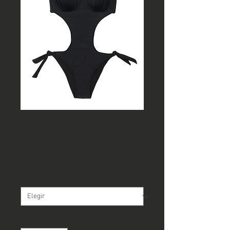
Trikini negro
Precio
 44.990 CLP 
Precio
39.990 CLP
de
Talla
*
oferta
Cantidad
*