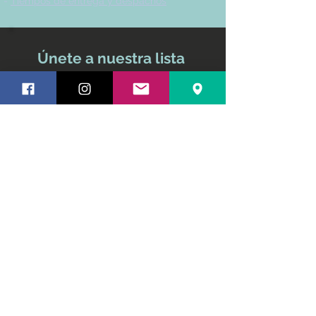
-
Tiempos de entrega y despachos
Únete a nuestra lista
de correo
No te pierdas ninguna
actualización
Nombre y apellido
Email
Suscríbete ahora