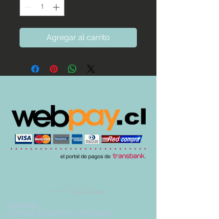
Agregar al carrito
© 2017 by UVA TIENDA.
Desarrollado por
Imán Estudio Creativo
-
Garantías
-
Políticas de cambio y devolución