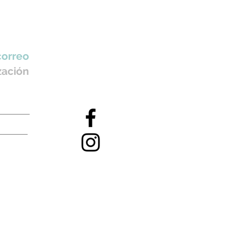
correo
zación