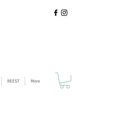
REEST
More