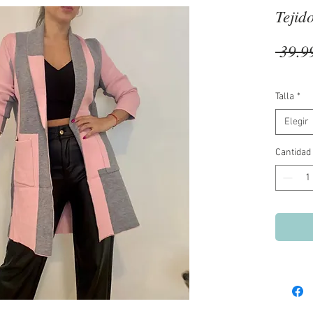
Tejid
 39.9
Talla
*
Elegir
Cantidad