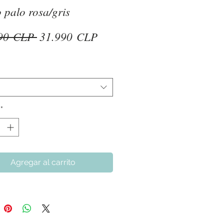
o palo rosa/gris
Precio
Precio
90 CLP 
31.990 CLP
de
oferta
*
Agregar al carrito