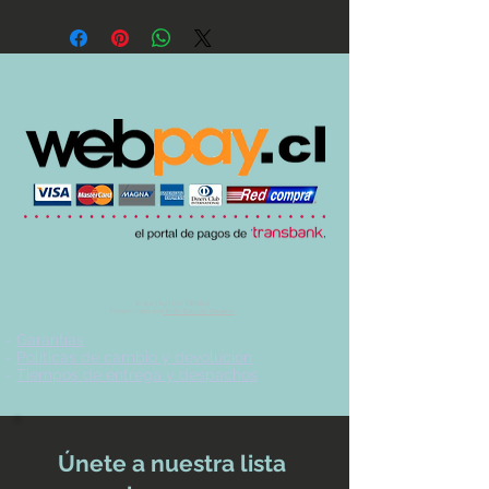
© 2017 by UVA TIENDA.
Desarrollado por
Imán Estudio Creativo
-
Garantías
-
Políticas de cambio y devolución
-
Tiempos de entrega y despachos
Únete a nuestra lista