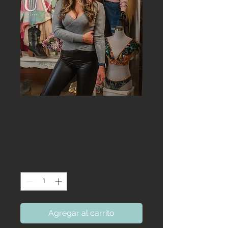
Tejido entallado
Precio
 24.990 CLP 
Precio
14.990 CLP
de
Cantidad
*
oferta
Agregar al carrito