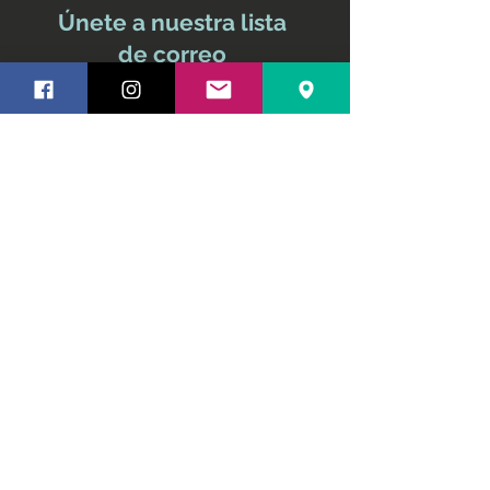
Únete a nuestra lista
de correo
No te pierdas ninguna
actualización
Nombre y apellido
Email
Suscríbete ahora