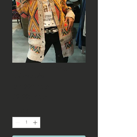
Tejido botones beige
colores s/m
Precio
 24.990 CLP 
Precio
19.992 CLP
de
Cantidad
*
oferta