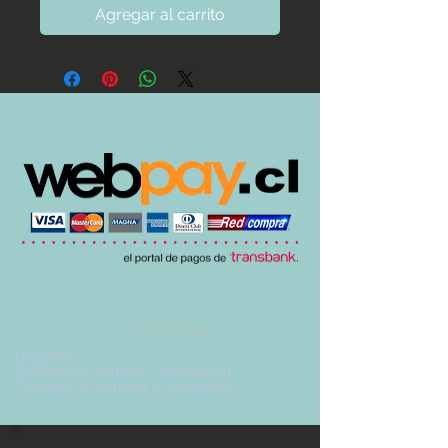
Agregar al carrito
© 2017 by UVA TIENDA.
Desarrollado por
Imán Estudio Creativo
-
Garantías
-
Políticas de cambio y devolución
-
Tiempos de entrega y despachos