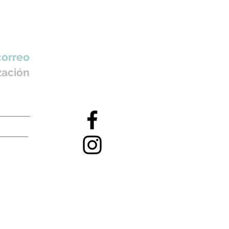
correo
zación