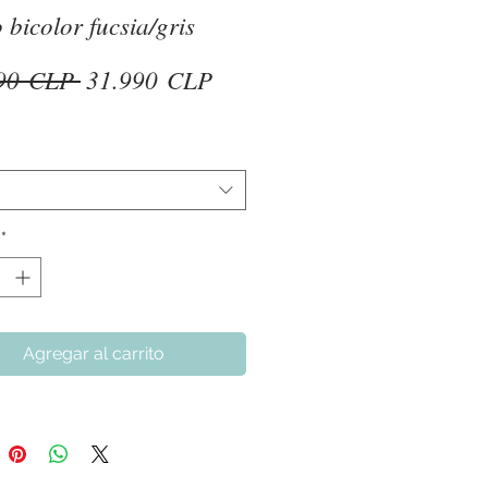
 bicolor fucsia/gris
Precio
Precio
90 CLP 
31.990 CLP
de
oferta
*
Agregar al carrito