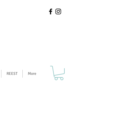
REEST
More