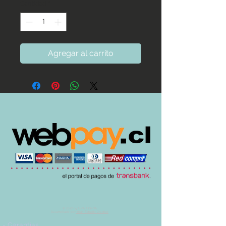
Cantidad
*
Agregar al carrito
© 2017 by UVA TIENDA.
Desarrollado por
Imán Estudio Creativo
-
Garantías