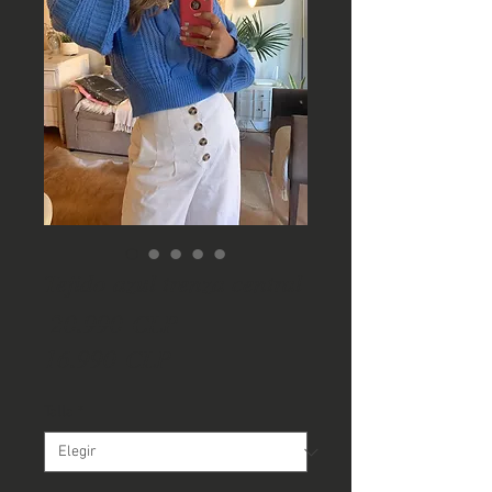
Tejido azul trenza central
Precio
 20.990 CLP 
Precio
16.990 CLP
de
Talla
*
oferta