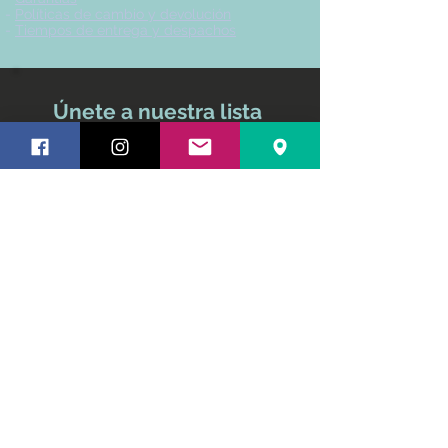
-
Políticas de cambio y devolución
-
Tiempos de entrega y despachos
Únete a nuestra lista
de correo
No te pierdas ninguna
actualización
Nombre y apellido
Email