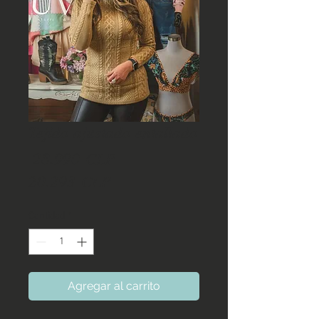
Tejido ajustado entallado
Precio
 28.990 CLP 
Precio
20.293 CLP
de
Cantidad
*
oferta
Agregar al carrito