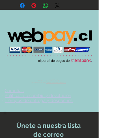
© 2017 by UVA TIENDA.
Desarrollado por
Imán Estudio Creativo
-
Garantías
-
Políticas de cambio y devolución
-
Tiempos de entrega y despachos
Únete a nuestra lista
de correo