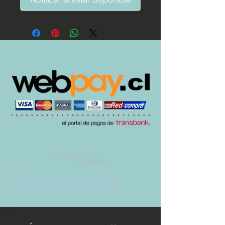
© 2017 by UVA TIENDA.
Desarrollado por
Imán Estudio Creativo
-
Garantías
-
Políticas de cambio y devolución
-
Tiempos de entrega y despachos