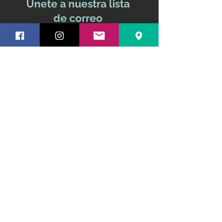
Únete a nuestra lista
de correo
No te pierdas ninguna
actualización
Nombre y apellido
Email
Suscríbete ahora