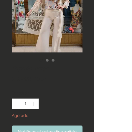
Tapado beige
Precio
29.990 CLP
Cantidad
*
Agotado
Notificar al estar disponible