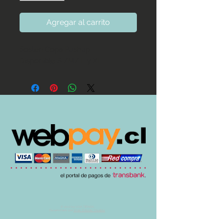
Agregar al carrito
Sosten Copa Pushup

Disponible S /M/ L y XL
© 2017 by UVA TIENDA.
Desarrollado por
Imán Estudio Creativo