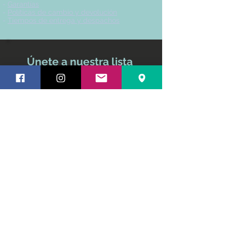
-
Garantías
-
Políticas de cambio y devolución
-
Tiempos de entrega y despachos
Únete a nuestra lista
de correo
No te pierdas ninguna
actualización
Nombre y apellido
Email