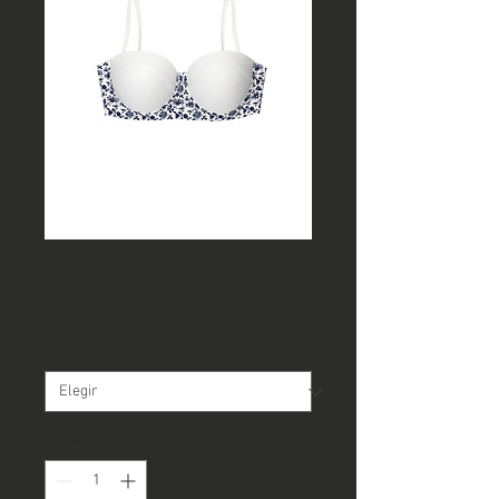
Sosten Copa Blanco
Precio
20.990 CLP
Talla
*
Cantidad
*