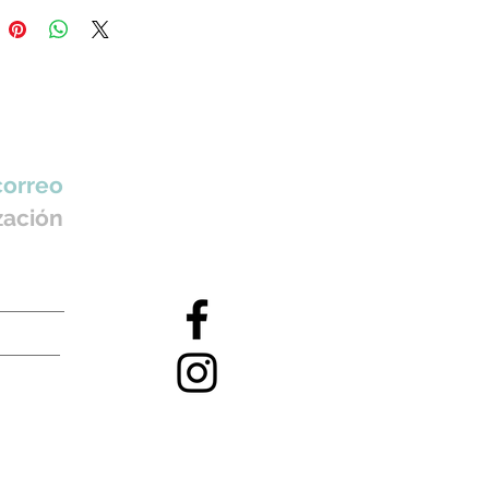
correo
zación