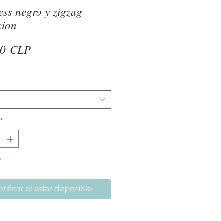
ess negro y zigzag
cion
Precio
90 CLP
*
o
tificar al estar disponible