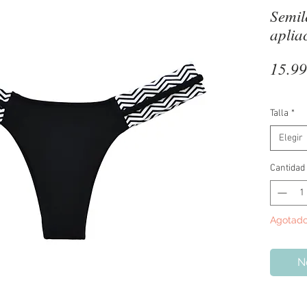
Semil
aplia
15.9
Talla
*
Elegir
Cantidad
Agotad
No