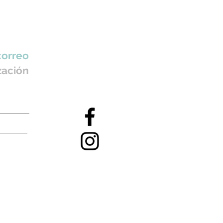
correo
zación