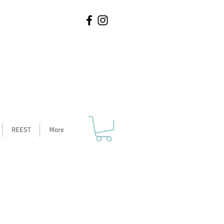
REEST
More