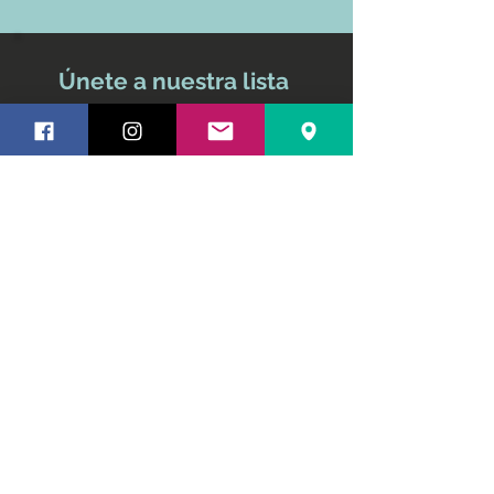
Únete a nuestra lista
de correo
No te pierdas ninguna
actualización
Nombre y apellido
Email
Suscríbete ahora