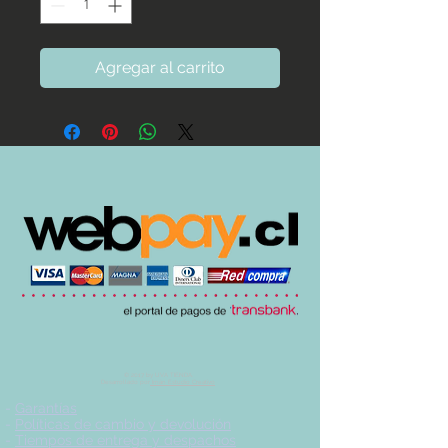
Agregar al carrito
© 2017 by UVA TIENDA.
Desarrollado por
Imán Estudio Creativo
-
Garantías
-
Políticas de cambio y devolución
-
Tiempos de entrega y despachos