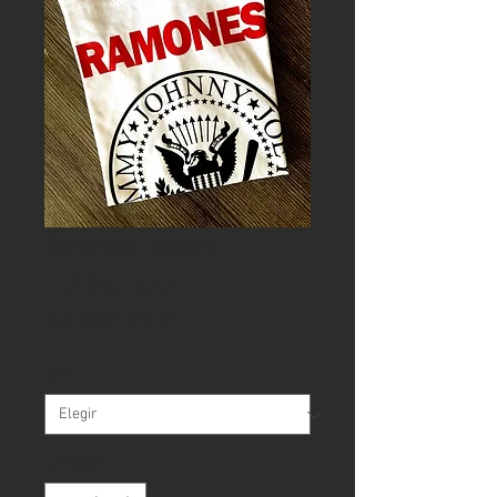
Ramones Blanca
Precio
 17.990 CLP 
Precio
14.990 CLP
de
Talla
*
oferta
Cantidad
*