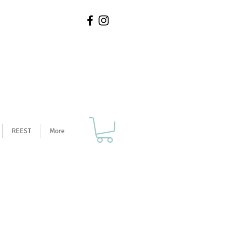
REEST
More