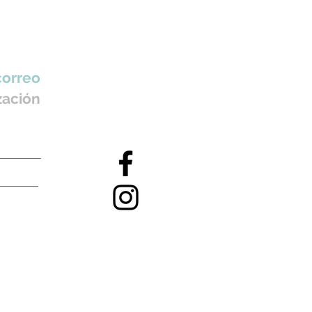
correo
zación