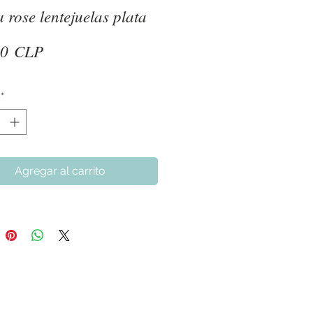
a rose lentejuelas plata
Precio
90 CLP
*
Agregar al carrito