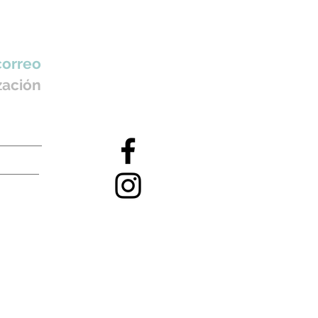
correo
zación