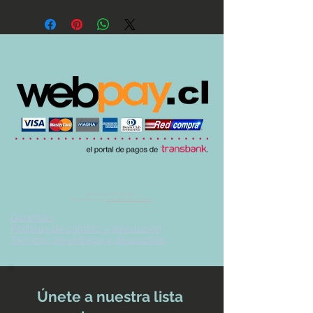
© 2017 by UVA TIENDA.
Desarrollado por
Imán Estudio Creativo
-
Garantías
-
Políticas de cambio y devolución
-
Tiempos de entrega y despachos
Únete a nuestra lista