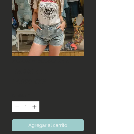
Polera ramones Xs /S
Precio
 16.990 CLP 
Precio
14.990 CLP
de
Cantidad
*
oferta
Agregar al carrito