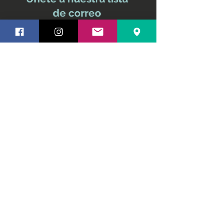
de correo
No te pierdas ninguna
actualización
Nombre y apellido
Email
Suscríbete ahora