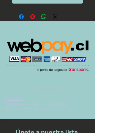
© 2017 by UVA TIENDA.
Desarrollado por
Imán Estudio Creativo
-
Garantías
-
Políticas de cambio y devolución
-
Tiempos de entrega y despachos
Únete a nuestra lista