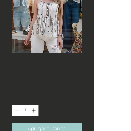
Polera pabilos etnica
blanca
Precio
 19.990 CLP 
Precio
15.990 CLP
de
Cantidad
*
oferta
Agregar al carrito