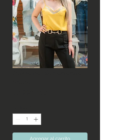
Polera pabilos amarilla
brillos
Precio
17.990 CLP
Cantidad
*
Agregar al carrito