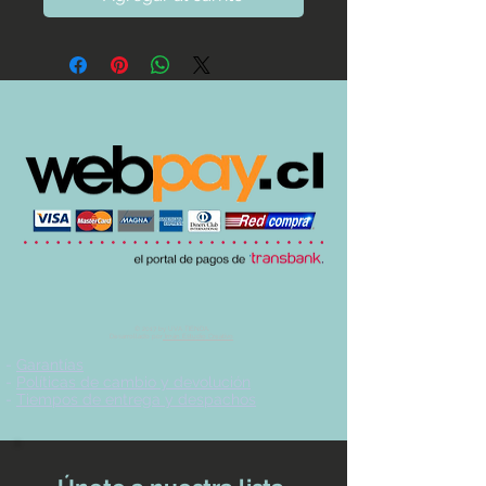
© 2017 by UVA TIENDA.
Desarrollado por
Imán Estudio Creativo
-
Garantías
-
Políticas de cambio y devolución
-
Tiempos de entrega y despachos