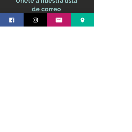
Únete a nuestra lista
de correo
No te pierdas ninguna
actualización
Nombre y apellido
Email
Suscríbete ahora