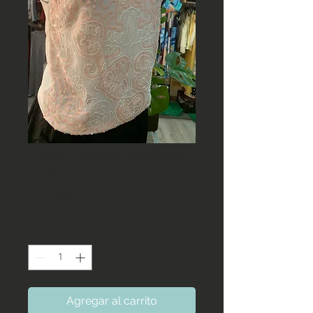
Polera blanca lentejuela
rosé
Precio
17.990 CLP
Cantidad
*
Agregar al carrito