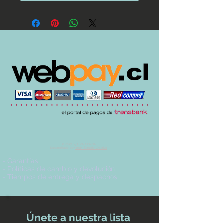
© 2017 by UVA TIENDA.
Desarrollado por
Imán Estudio Creativo
-
Garantías
-
Políticas de cambio y devolución
-
Tiempos de entrega y despachos
Únete a nuestra lista