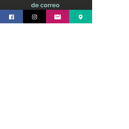
de correo
No te pierdas ninguna
actualización
Nombre y apellido
Email
Suscríbete ahora