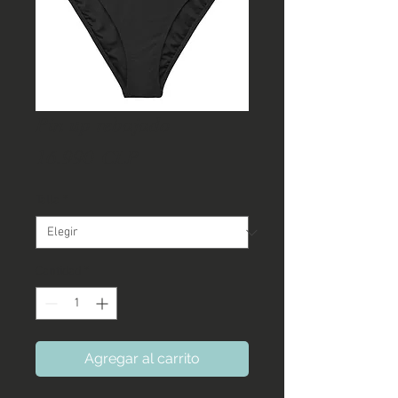
Pin up rebajado
Precio
16.990 CLP
Talla
*
Cantidad
*
Agregar al carrito