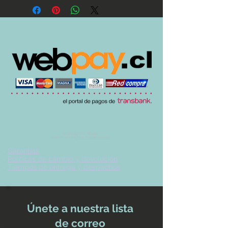
© 2017 by UVA TIENDA.
Desarrollado por
Imán Estudio Creativo
-
Garantías
-
Políticas de cambio y devolución
-
Tiempos de entrega y despachos
Únete a nuestra lista
de correo