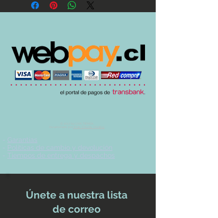
© 2017 by UVA TIENDA.
Desarrollado por
Imán Estudio Creativo
-
Garantías
-
Políticas de cambio y devolución
-
Tiempos de entrega y despachos
Únete a nuestra lista
de correo