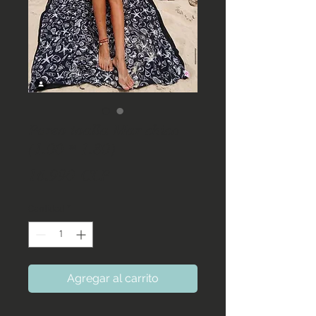
Pareo toalla Mar chico
(1.00 * 1.80)
Precio
16.990 CLP
Cantidad
*
Agregar al carrito