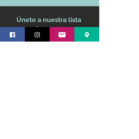
Únete a nuestra lista
de correo
No te pierdas ninguna
actualización
Nombre y apellido
Email
Suscríbete ahora