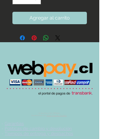
Agregar al carrito
© 2017 by UVA TIENDA.
Desarrollado por
Imán Estudio Creativo
-
Garantías
-
Políticas de cambio y devolución
-
Tiempos de entrega y despachos