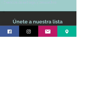
-
Tiempos de entrega y despachos
Únete a nuestra lista
de correo
No te pierdas ninguna
actualización
Nombre y apellido
Email
Suscríbete ahora