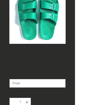
Moses Marley
Precio
 35.990 CLP 
Precio
25.193 CLP
de
Talla
*
oferta
Cantidad
*