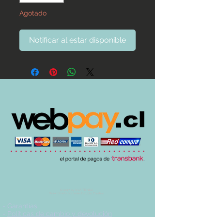
Agotado
Notificar al estar disponible
© 2017 by UVA TIENDA.
Desarrollado por
Imán Estudio Creativo
-
Garantías
-
Políticas de cambio y devolución