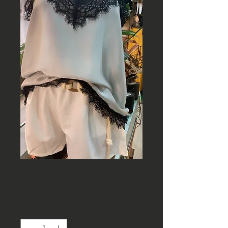
Lencera Plata
Precio
16.990 CLP
Cantidad
*