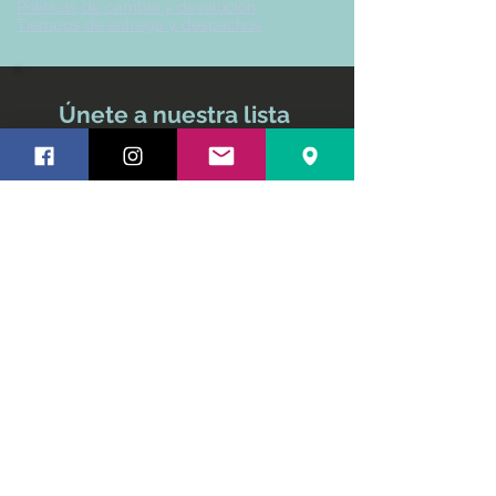
-
Políticas de cambio y devolución
-
Tiempos de entrega y despachos
Únete a nuestra lista
de correo
No te pierdas ninguna
actualización
Nombre y apellido
Email
Suscríbete ahora