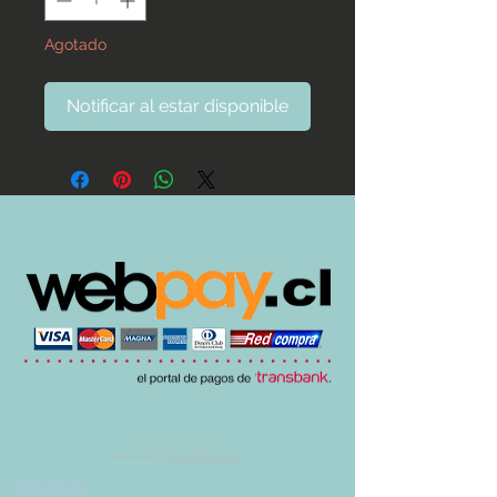
Agotado
Notificar al estar disponible
© 2017 by UVA TIENDA.
Desarrollado por
Imán Estudio Creativo
-
Garantías