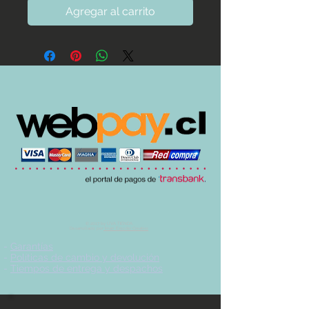
Agregar al carrito
© 2017 by UVA TIENDA.
Desarrollado por
Imán Estudio Creativo
-
Garantías
-
Políticas de cambio y devolución
-
Tiempos de entrega y despachos