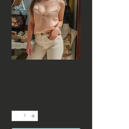
Lencera Palo Rosa
entallada encaje
Precio
 19.990 CLP 
Precio
17.990 CLP
de
Cantidad
*
oferta