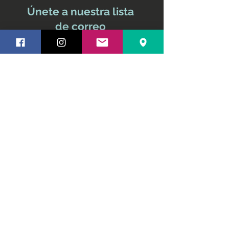
Únete a nuestra lista
de correo
No te pierdas ninguna
actualización
Nombre y apellido
Email
Suscríbete ahora