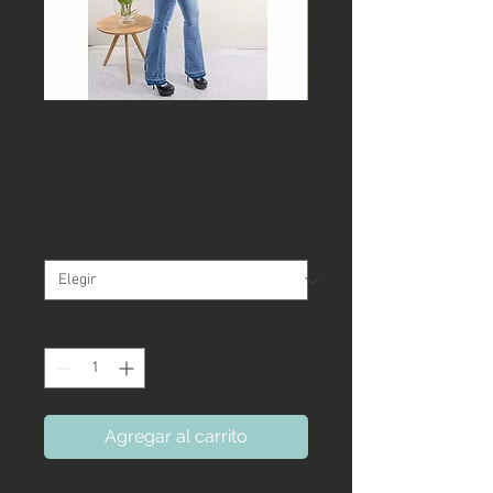
Jardinera Oxford
PushUp
Precio
38.990 CLP
Talla
*
Cantidad
*
Agregar al carrito