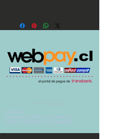
Jardinera Oxford
36 al 44
© 2017 by UVA TIENDA.
Desarrollado por
Imán Estudio Creativo
-
Garantías
-
Políticas de cambio y devolución
-
Tiempos de entrega y despachos