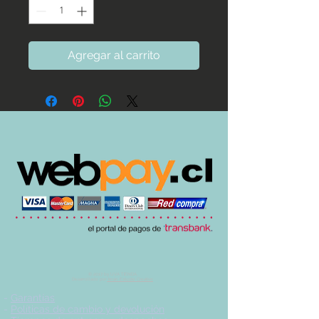
Agregar al carrito
© 2017 by UVA TIENDA.
Desarrollado por
Imán Estudio Creativo
-
Garantías
-
Políticas de cambio y devolución