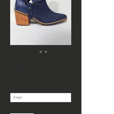
Giorgina blue
Precio
 89.990 CLP 
Precio
67.493 CLP
de
Talla
*
oferta
Cantidad
*