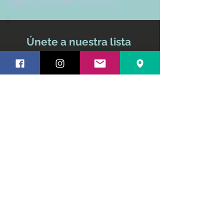
-
Tiempos de entrega y despachos
Únete a nuestra lista
de correo
No te pierdas ninguna
actualización
Nombre y apellido
Email
Suscríbete ahora