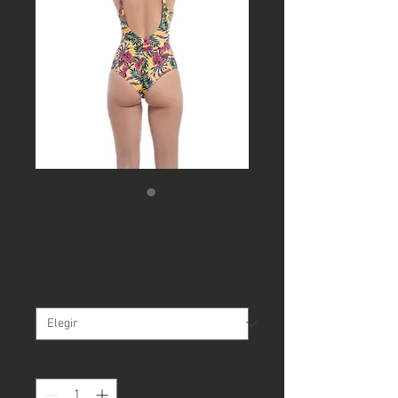
Entero tradicional
Precio
44.990 CLP
Talla
*
Cantidad
*