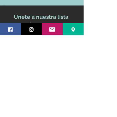
Únete a nuestra lista
de correo
No te pierdas ninguna
actualización
Nombre y apellido
Email
Suscríbete ahora