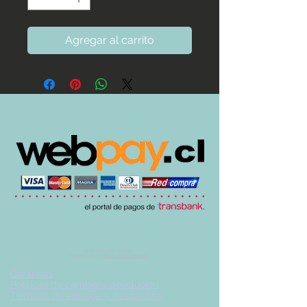
Agregar al carrito
© 2017 by UVA TIENDA.
Desarrollado por
Imán Estudio Creativo
-
Garantías
-
Políticas de cambio y devolución
-
Tiempos de entrega y despachos