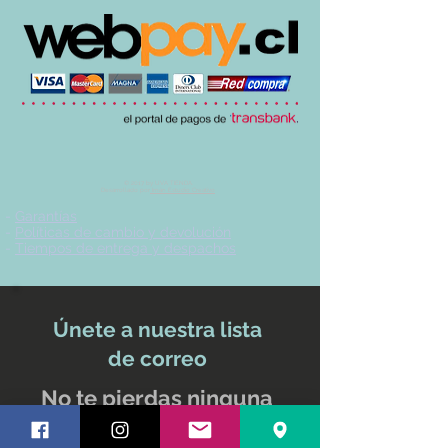
© 2017 by UVA TIENDA.
Desarrollado por
Imán Estudio Creativo
-
Garantías
-
Políticas de cambio y devolución
-
Tiempos de entrega y despachos
Únete a nuestra lista
de correo
No te pierdas ninguna
actualización