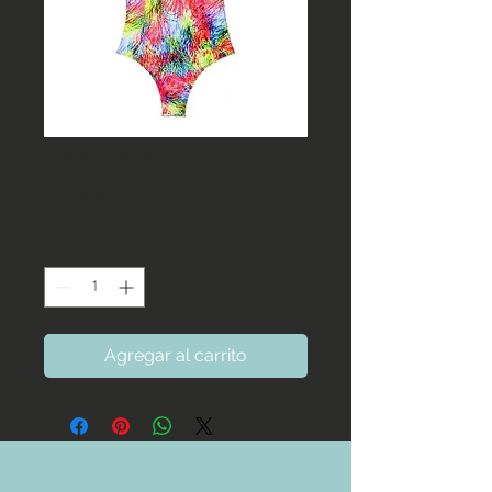
Entero rayas
Precio
54.990 CLP
Cantidad
*
Agregar al carrito