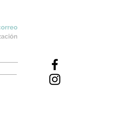
correo
zación