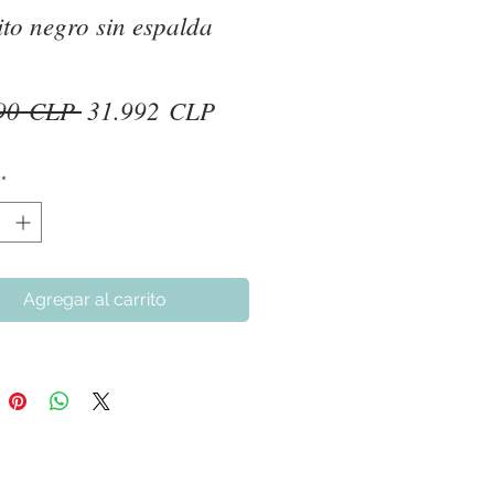
ito negro sin espalda
Precio
Precio
90 CLP 
31.992 CLP
de
oferta
*
Agregar al carrito