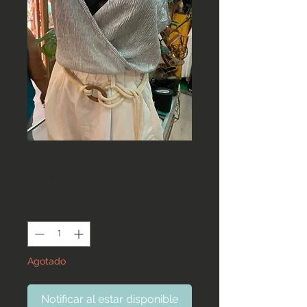
Crop plata plisado
Precio
14.990 CLP
Cantidad
*
Agotado
Notificar al estar disponible