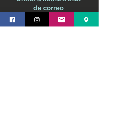
de correo
No te pierdas ninguna
actualización
Nombre y apellido
Email
Suscríbete ahora