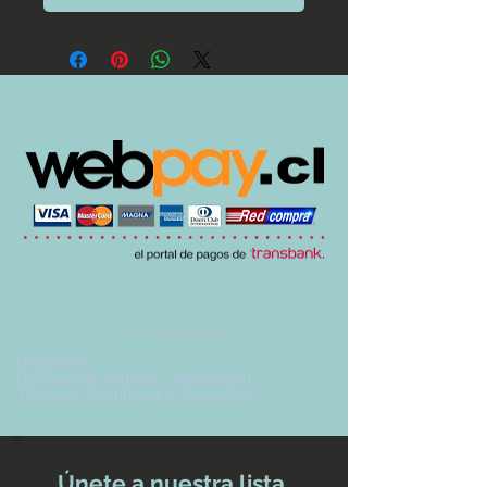
© 2017 by UVA TIENDA.
Desarrollado por
Imán Estudio Creativo
-
Garantías
-
Políticas de cambio y devolución
-
Tiempos de entrega y despachos
Únete a nuestra lista