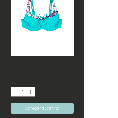
Copa D
Precio
24.990 CLP
Cantidad
*
Agregar al carrito