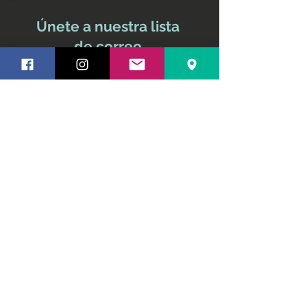
Únete a nuestra lista
de correo
No te pierdas ninguna
actualización
Nombre y apellido
Email
Suscríbete ahora