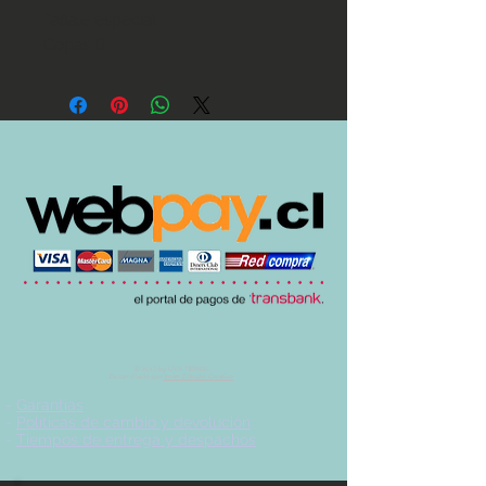
Tallaje especial

Copas D
© 2017 by UVA TIENDA.
Desarrollado por
Imán Estudio Creativo
-
Garantías
-
Políticas de cambio y devolución
-
Tiempos de entrega y despachos