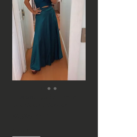
Conjunto falda + crop
adaptable (standar)
Precio
89.990 CLP
Cantidad
*