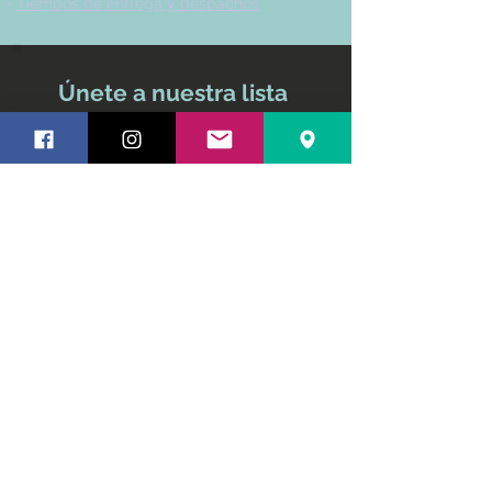
-
Tiempos de entrega y despachos
Únete a nuestra lista
de correo
No te pierdas ninguna
actualización
Nombre y apellido
Email
Suscríbete ahora