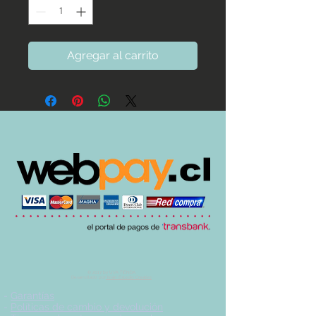
Agregar al carrito
© 2017 by UVA TIENDA.
Desarrollado por
Imán Estudio Creativo
-
Garantías
-
Políticas de cambio y devolución