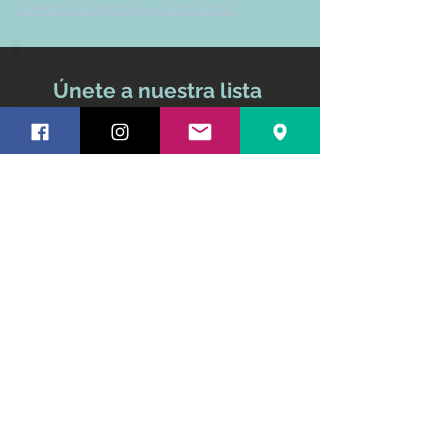
-
Tiempos de entrega y despachos
Únete a nuestra lista
de correo
No te pierdas ninguna
actualización
Nombre y apellido
Email
Suscríbete ahora