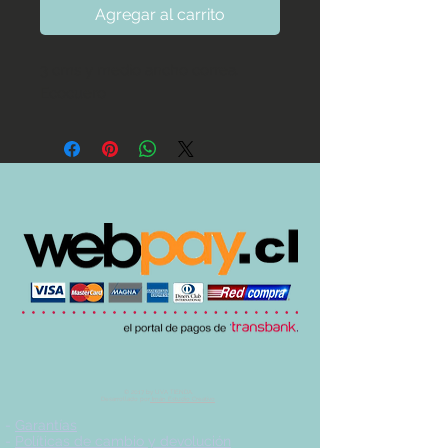
Agregar al carrito
3 cms y medio ancho correa. 
Ecocuero
© 2017 by UVA TIENDA.
Desarrollado por
Imán Estudio Creativo
-
Garantías
-
Políticas de cambio y devolución