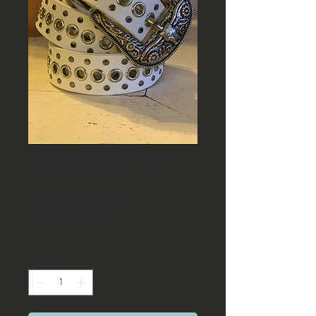
Cinturón hebilla toro
premium regulable
Precio
 17.990 CLP 
Precio
12.990 CLP
de
Cantidad
*
oferta