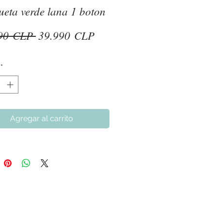
eta verde lana 1 boton
Precio
Precio
90 CLP 
39.990 CLP
de
oferta
*
Agregar al carrito