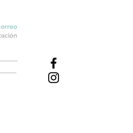
correo
zación