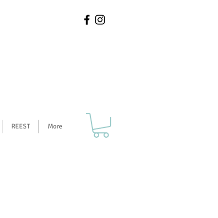
REEST
More