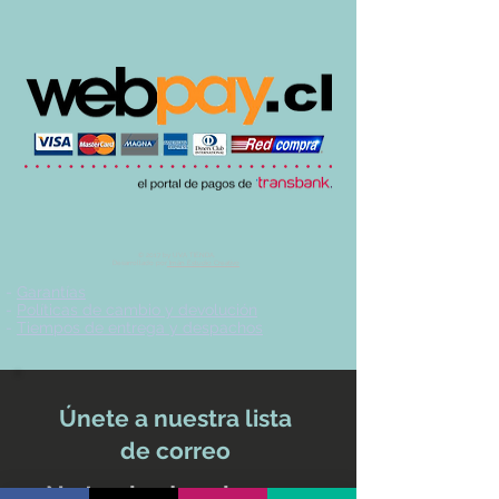
© 2017 by UVA TIENDA.
Desarrollado por
Imán Estudio Creativo
-
Garantías
-
Políticas de cambio y devolución
-
Tiempos de entrega y despachos
Únete a nuestra lista
de correo
No te pierdas ninguna