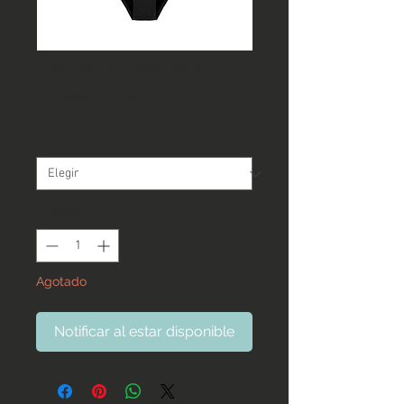
Calzon tiro alto negro
Precio
16.990 CLP
L
*
Cantidad
*
Agotado
Notificar al estar disponible