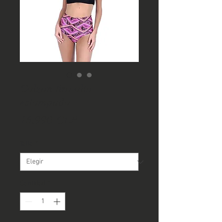
Calzon tiro alto
estampado
Precio
16.990 CLP
Talla
*
Cantidad
*