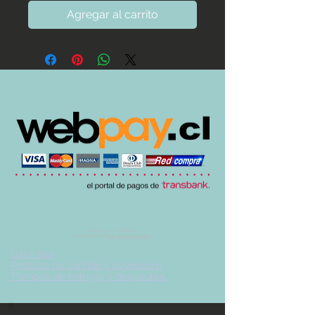
Agregar al carrito
© 2017 by UVA TIENDA.
Desarrollado por
Imán Estudio Creativo
-
Garantías
-
Políticas de cambio y devolución
-
Tiempos de entrega y despachos