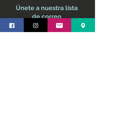
Únete a nuestra lista
de correo
No te pierdas ninguna
actualización
Nombre y apellido
Email
Suscríbete ahora