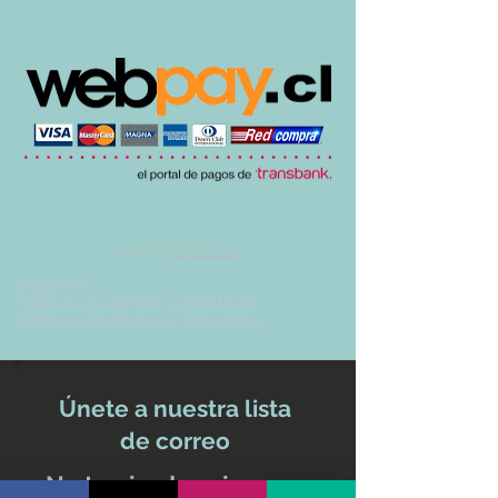
© 2017 by UVA TIENDA.
Desarrollado por
Imán Estudio Creativo
-
Garantías
-
Políticas de cambio y devolución
-
Tiempos de entrega y despachos
Únete a nuestra lista
de correo
No te pierdas ninguna