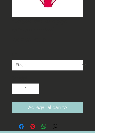
Calzon tiro alto faja
Interna control
Precio
18.990 CLP
L
*
Cantidad
*
Agregar al carrito