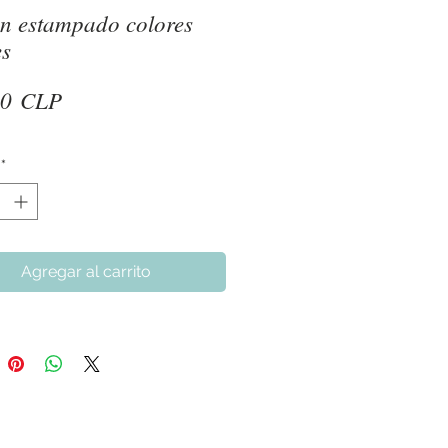
n estampado colores
es
Precio
90 CLP
*
Agregar al carrito