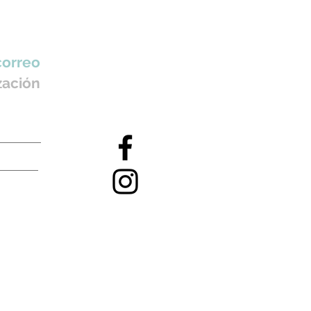
correo
zación