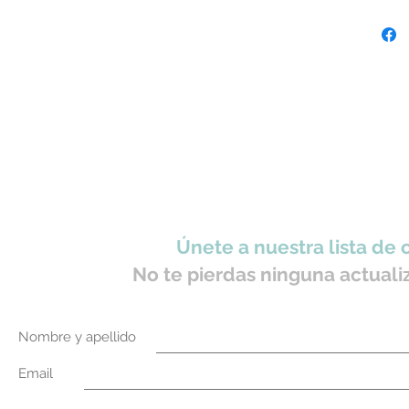
- Resist
- Ajust
- Alta 
- Costur
Especial
Únete a nuestra lista de 
No te pierdas ninguna actuali
Nombre y apellido
Email