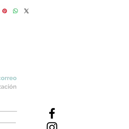
ente a la abrasión.
e anatómico.
compresión.
a plana (No talla)
 para la mujer actual.
correo
zación