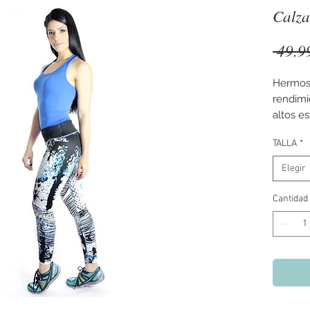
Calz
 49.9
Hermoso
rendimi
altos es
TALLA
*
Con su 
compres
Elegir
circulac
activdad
Cantidad
- Realz
- Apla
- Protec
- No de
- Transp
- No mo