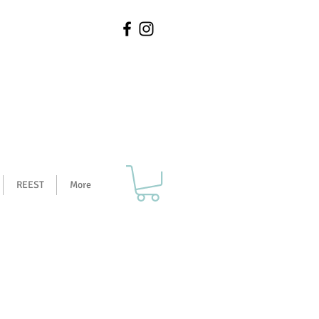
REEST
More