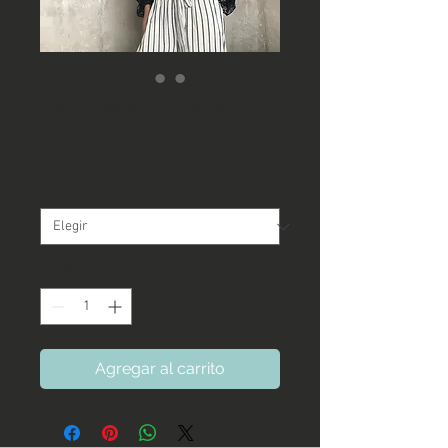
Blusa mangas gitana (S)
Precio
19.990 CLP
Color
*
Cantidad
*
Agregar al carrito