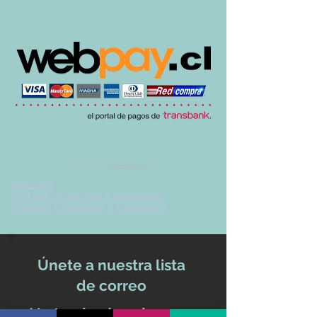
© 2017 by UVA TIENDA.
Desarrollado por
Imán Estudio Creativo
-
Garantías
-
Políticas de cambio y devolución
-
Tiempos de entrega y despachos
Únete a nuestra lista
de correo
No te pierdas ninguna