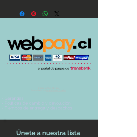
© 2017 by UVA TIENDA.
Desarrollado por
Imán Estudio Creativo
-
Garantías
-
Políticas de cambio y devolución
-
Tiempos de entrega y despachos
Únete a nuestra lista