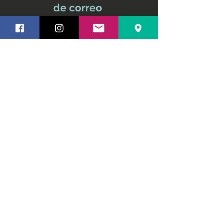
de correo
No te pierdas ninguna
actualización
Nombre y apellido
Email
Suscríbete ahora