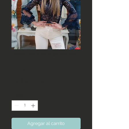
Blusa encaje azul marino
t
Precio
 19.990 CLP 
Precio
16.990 CLP
de
Cantidad
*
oferta
Agregar al carrito