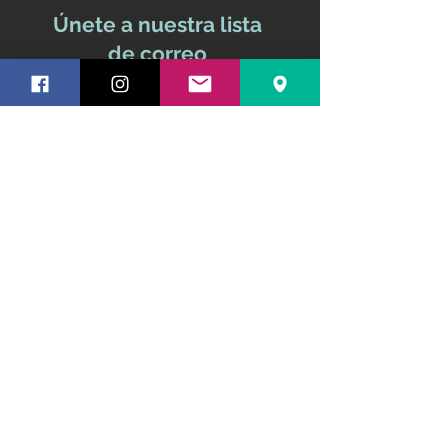
Únete a nuestra lista
de correo
No te pierdas ninguna
actualización
Nombre y apellido
Email
Suscríbete ahora