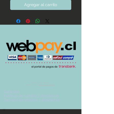
Agregar al carrito
© 2017 by UVA TIENDA.
Desarrollado por
Imán Estudio Creativo
-
Garantías
-
Políticas de cambio y devolución
-
Tiempos de entrega y despachos