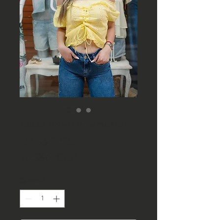
Blusa broderie amarillo
Precio
 21.990 CLP 
Precio
16.990 CLP
de
Cantidad
*
oferta